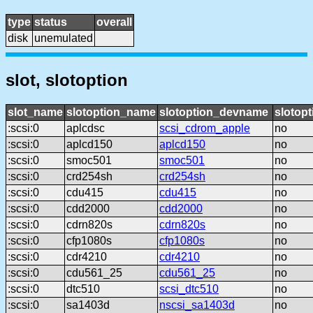
type
status
overall
disk
unemulated
slot, slotoption
slot_name
slotoption_name
slotoption_devname
slotopt
:scsi:0
aplcdsc
scsi_cdrom_apple
no
:scsi:0
aplcd150
aplcd150
no
:scsi:0
smoc501
smoc501
no
:scsi:0
crd254sh
crd254sh
no
:scsi:0
cdu415
cdu415
no
:scsi:0
cdd2000
cdd2000
no
:scsi:0
cdrn820s
cdrn820s
no
:scsi:0
cfp1080s
cfp1080s
no
:scsi:0
cdr4210
cdr4210
no
:scsi:0
cdu561_25
cdu561_25
no
:scsi:0
dtc510
scsi_dtc510
no
:scsi:0
sa1403d
nscsi_sa1403d
no