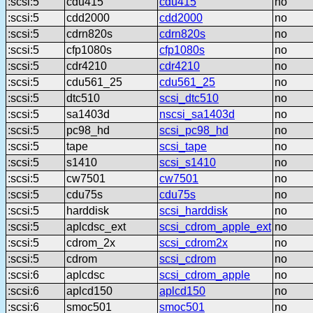
:scsi:5
cdu415
cdu415
no
:scsi:5
cdd2000
cdd2000
no
:scsi:5
cdrn820s
cdrn820s
no
:scsi:5
cfp1080s
cfp1080s
no
:scsi:5
cdr4210
cdr4210
no
:scsi:5
cdu561_25
cdu561_25
no
:scsi:5
dtc510
scsi_dtc510
no
:scsi:5
sa1403d
nscsi_sa1403d
no
:scsi:5
pc98_hd
scsi_pc98_hd
no
:scsi:5
tape
scsi_tape
no
:scsi:5
s1410
scsi_s1410
no
:scsi:5
cw7501
cw7501
no
:scsi:5
cdu75s
cdu75s
no
:scsi:5
harddisk
scsi_harddisk
no
:scsi:5
aplcdsc_ext
scsi_cdrom_apple_ext
no
:scsi:5
cdrom_2x
scsi_cdrom2x
no
:scsi:5
cdrom
scsi_cdrom
no
:scsi:6
aplcdsc
scsi_cdrom_apple
no
:scsi:6
aplcd150
aplcd150
no
:scsi:6
smoc501
smoc501
no