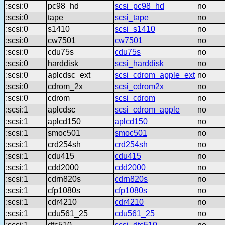
:scsi:0
pc98_hd
scsi_pc98_hd
no
:scsi:0
tape
scsi_tape
no
:scsi:0
s1410
scsi_s1410
no
:scsi:0
cw7501
cw7501
no
:scsi:0
cdu75s
cdu75s
no
:scsi:0
harddisk
scsi_harddisk
no
:scsi:0
aplcdsc_ext
scsi_cdrom_apple_ext
no
:scsi:0
cdrom_2x
scsi_cdrom2x
no
:scsi:0
cdrom
scsi_cdrom
no
:scsi:1
aplcdsc
scsi_cdrom_apple
no
:scsi:1
aplcd150
aplcd150
no
:scsi:1
smoc501
smoc501
no
:scsi:1
crd254sh
crd254sh
no
:scsi:1
cdu415
cdu415
no
:scsi:1
cdd2000
cdd2000
no
:scsi:1
cdrn820s
cdrn820s
no
:scsi:1
cfp1080s
cfp1080s
no
:scsi:1
cdr4210
cdr4210
no
:scsi:1
cdu561_25
cdu561_25
no