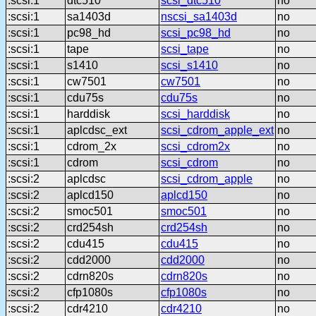
:scsi:1
dtc510
scsi_dtc510
no
:scsi:1
sa1403d
nscsi_sa1403d
no
:scsi:1
pc98_hd
scsi_pc98_hd
no
:scsi:1
tape
scsi_tape
no
:scsi:1
s1410
scsi_s1410
no
:scsi:1
cw7501
cw7501
no
:scsi:1
cdu75s
cdu75s
no
:scsi:1
harddisk
scsi_harddisk
no
:scsi:1
aplcdsc_ext
scsi_cdrom_apple_ext
no
:scsi:1
cdrom_2x
scsi_cdrom2x
no
:scsi:1
cdrom
scsi_cdrom
no
:scsi:2
aplcdsc
scsi_cdrom_apple
no
:scsi:2
aplcd150
aplcd150
no
:scsi:2
smoc501
smoc501
no
:scsi:2
crd254sh
crd254sh
no
:scsi:2
cdu415
cdu415
no
:scsi:2
cdd2000
cdd2000
no
:scsi:2
cdrn820s
cdrn820s
no
:scsi:2
cfp1080s
cfp1080s
no
:scsi:2
cdr4210
cdr4210
no