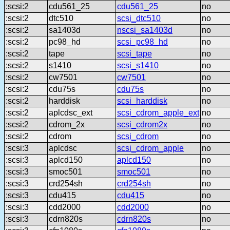
:scsi:2
cdu561_25
cdu561_25
no
:scsi:2
dtc510
scsi_dtc510
no
:scsi:2
sa1403d
nscsi_sa1403d
no
:scsi:2
pc98_hd
scsi_pc98_hd
no
:scsi:2
tape
scsi_tape
no
:scsi:2
s1410
scsi_s1410
no
:scsi:2
cw7501
cw7501
no
:scsi:2
cdu75s
cdu75s
no
:scsi:2
harddisk
scsi_harddisk
no
:scsi:2
aplcdsc_ext
scsi_cdrom_apple_ext
no
:scsi:2
cdrom_2x
scsi_cdrom2x
no
:scsi:2
cdrom
scsi_cdrom
no
:scsi:3
aplcdsc
scsi_cdrom_apple
no
:scsi:3
aplcd150
aplcd150
no
:scsi:3
smoc501
smoc501
no
:scsi:3
crd254sh
crd254sh
no
:scsi:3
cdu415
cdu415
no
:scsi:3
cdd2000
cdd2000
no
:scsi:3
cdrn820s
cdrn820s
no