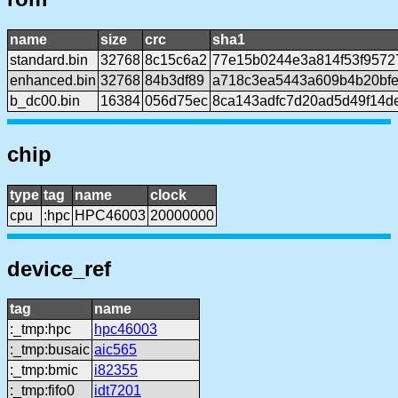
name
size
crc
sha1
standard.bin
32768
8c15c6a2
77e15b0244e3a814f53f957
enhanced.bin
32768
84b3df89
a718c3ea5443a609b4b20bf
b_dc00.bin
16384
056d75ec
8ca143adfc7d20ad5d49f14d
chip
type
tag
name
clock
cpu
:hpc
HPC46003
20000000
device_ref
tag
name
:_tmp:hpc
hpc46003
:_tmp:busaic
aic565
:_tmp:bmic
i82355
:_tmp:fifo0
idt7201