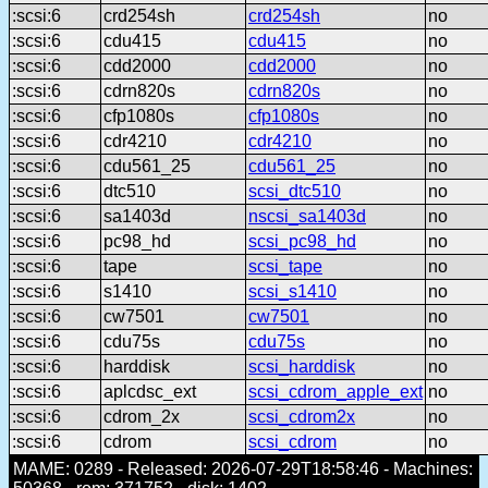
:scsi:6
crd254sh
crd254sh
no
:scsi:6
cdu415
cdu415
no
:scsi:6
cdd2000
cdd2000
no
:scsi:6
cdrn820s
cdrn820s
no
:scsi:6
cfp1080s
cfp1080s
no
:scsi:6
cdr4210
cdr4210
no
:scsi:6
cdu561_25
cdu561_25
no
:scsi:6
dtc510
scsi_dtc510
no
:scsi:6
sa1403d
nscsi_sa1403d
no
:scsi:6
pc98_hd
scsi_pc98_hd
no
:scsi:6
tape
scsi_tape
no
:scsi:6
s1410
scsi_s1410
no
:scsi:6
cw7501
cw7501
no
:scsi:6
cdu75s
cdu75s
no
:scsi:6
harddisk
scsi_harddisk
no
:scsi:6
aplcdsc_ext
scsi_cdrom_apple_ext
no
:scsi:6
cdrom_2x
scsi_cdrom2x
no
:scsi:6
cdrom
scsi_cdrom
no
MAME: 0289 - Released: 2026-07-29T18:58:46 - Machines: