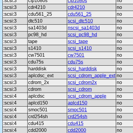
:scsi:3
cfp1080s
cfp1080s
no
:scsi:3
cdr4210
cdr4210
no
:scsi:3
cdu561_25
cdu561_25
no
:scsi:3
dtc510
scsi_dtc510
no
:scsi:3
sa1403d
nscsi_sa1403d
no
:scsi:3
pc98_hd
scsi_pc98_hd
no
:scsi:3
tape
scsi_tape
no
:scsi:3
s1410
scsi_s1410
no
:scsi:3
cw7501
cw7501
no
:scsi:3
cdu75s
cdu75s
no
:scsi:3
harddisk
scsi_harddisk
no
:scsi:3
aplcdsc_ext
scsi_cdrom_apple_ext
no
:scsi:3
cdrom_2x
scsi_cdrom2x
no
:scsi:3
cdrom
scsi_cdrom
no
:scsi:4
aplcdsc
scsi_cdrom_apple
no
:scsi:4
aplcd150
aplcd150
no
:scsi:4
smoc501
smoc501
no
:scsi:4
crd254sh
crd254sh
no
:scsi:4
cdu415
cdu415
no
:scsi:4
cdd2000
cdd2000
no