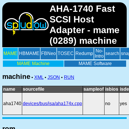
AHA-1740 Fast
SCSI Host
Adapter - mame
(0289) machine
No-
MAME
HBMAME
FBNeo
TOSEC
Redump
search
sna
Intro
MAME Machine
MAME Software
machine
•
XML
•
JSON
•
RUN
name
sourcefile
sampleof
isbios
isde
aha1740
devices/bus/isa/aha174x.cpp
no
yes
rom