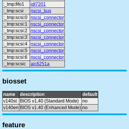
:_tmp:fifo1
idt7201
:_tmp:scsi
nscsi_bus
:_tmp:scsi:0
nscsi_connector
:_tmp:scsi:1
nscsi_connector
:_tmp:scsi:2
nscsi_connector
:_tmp:scsi:3
nscsi_connector
:_tmp:scsi:4
nscsi_connector
:_tmp:scsi:5
nscsi_connector
:_tmp:scsi:6
nscsi_connector
:_tmp:scsic
aic6251a
biosset
name
description
default
v140st
BIOS v1.40 (Standard Mode)
no
v140en
BIOS v1.40 (Enhanced Mode)
no
feature