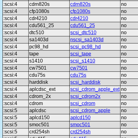
:scsi:4
cdrn820s
cdrn820s
no
:scsi:4
cfp1080s
cfp1080s
no
:scsi:4
cdr4210
cdr4210
no
:scsi:4
cdu561_25
cdu561_25
no
:scsi:4
dtc510
scsi_dtc510
no
:scsi:4
sa1403d
nscsi_sa1403d
no
:scsi:4
pc98_hd
scsi_pc98_hd
no
:scsi:4
tape
scsi_tape
no
:scsi:4
s1410
scsi_s1410
no
:scsi:4
cw7501
cw7501
no
:scsi:4
cdu75s
cdu75s
no
:scsi:4
harddisk
scsi_harddisk
no
:scsi:4
aplcdsc_ext
scsi_cdrom_apple_ext
no
:scsi:4
cdrom_2x
scsi_cdrom2x
no
:scsi:4
cdrom
scsi_cdrom
no
:scsi:5
aplcdsc
scsi_cdrom_apple
no
:scsi:5
aplcd150
aplcd150
no
:scsi:5
smoc501
smoc501
no
:scsi:5
crd254sh
crd254sh
no