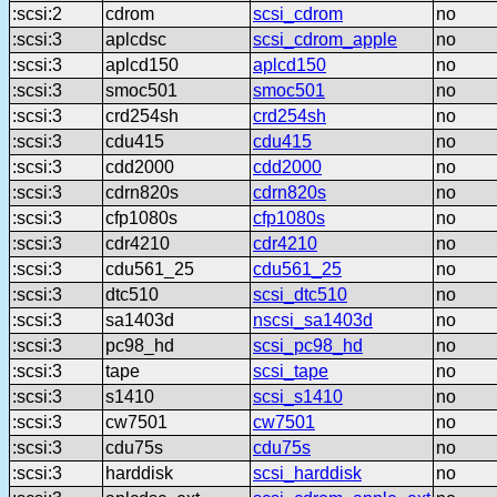
:scsi:2
cdrom
scsi_cdrom
no
:scsi:3
aplcdsc
scsi_cdrom_apple
no
:scsi:3
aplcd150
aplcd150
no
:scsi:3
smoc501
smoc501
no
:scsi:3
crd254sh
crd254sh
no
:scsi:3
cdu415
cdu415
no
:scsi:3
cdd2000
cdd2000
no
:scsi:3
cdrn820s
cdrn820s
no
:scsi:3
cfp1080s
cfp1080s
no
:scsi:3
cdr4210
cdr4210
no
:scsi:3
cdu561_25
cdu561_25
no
:scsi:3
dtc510
scsi_dtc510
no
:scsi:3
sa1403d
nscsi_sa1403d
no
:scsi:3
pc98_hd
scsi_pc98_hd
no
:scsi:3
tape
scsi_tape
no
:scsi:3
s1410
scsi_s1410
no
:scsi:3
cw7501
cw7501
no
:scsi:3
cdu75s
cdu75s
no
:scsi:3
harddisk
scsi_harddisk
no