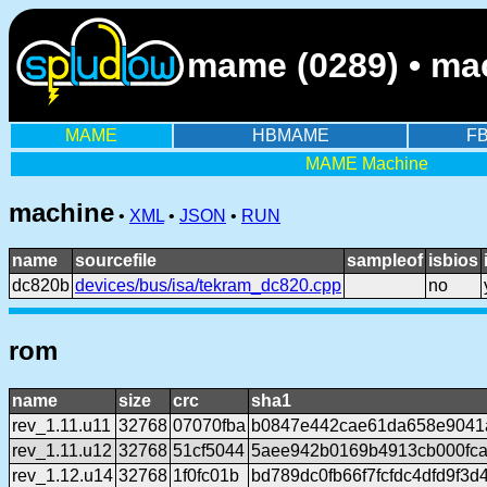
mame (0289) • ma
MAME
HBMAME
F
MAME Machine
machine
•
XML
•
JSON
•
RUN
name
sourcefile
sampleof
isbios
dc820b
devices/bus/isa/tekram_dc820.cpp
no
rom
name
size
crc
sha1
rev_1.11.u11
32768
07070fba
b0847e442cae61da658e9041
rev_1.11.u12
32768
51cf5044
5aee942b0169b4913cb000fc
rev_1.12.u14
32768
1f0fc01b
bd789dc0fb66f7fcfdc4dfd9f3