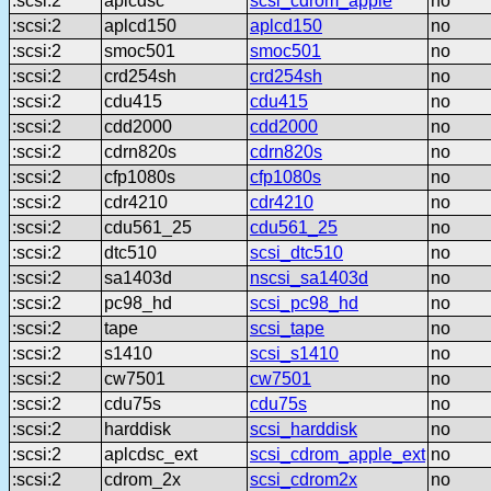
:scsi:2
aplcdsc
scsi_cdrom_apple
no
:scsi:2
aplcd150
aplcd150
no
:scsi:2
smoc501
smoc501
no
:scsi:2
crd254sh
crd254sh
no
:scsi:2
cdu415
cdu415
no
:scsi:2
cdd2000
cdd2000
no
:scsi:2
cdrn820s
cdrn820s
no
:scsi:2
cfp1080s
cfp1080s
no
:scsi:2
cdr4210
cdr4210
no
:scsi:2
cdu561_25
cdu561_25
no
:scsi:2
dtc510
scsi_dtc510
no
:scsi:2
sa1403d
nscsi_sa1403d
no
:scsi:2
pc98_hd
scsi_pc98_hd
no
:scsi:2
tape
scsi_tape
no
:scsi:2
s1410
scsi_s1410
no
:scsi:2
cw7501
cw7501
no
:scsi:2
cdu75s
cdu75s
no
:scsi:2
harddisk
scsi_harddisk
no
:scsi:2
aplcdsc_ext
scsi_cdrom_apple_ext
no
:scsi:2
cdrom_2x
scsi_cdrom2x
no