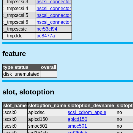
:_tmp:scsi:3
nscsi_connector
:_tmp:scsi:4
nscsi_connector
:_tmp:scsi:5
nscsi_connector
:_tmp:scsi:6
nscsi_connector
:_tmp:scsic
ncr53cf94
:_tmp:fdc
pc8477a
feature
type
status
overall
disk
unemulated
slot, slotoption
slot_name
slotoption_name
slotoption_devname
slotopt
:scsi:0
aplcdsc
scsi_cdrom_apple
no
:scsi:0
aplcd150
aplcd150
no
:scsi:0
smoc501
smoc501
no
:scsi:0
crd254sh
crd254sh
no