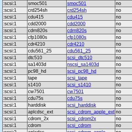
:scsi:1
smoc501
smoc501
no
:scsi:1
crd254sh
crd254sh
no
:scsi:1
cdu415
cdu415
no
:scsi:1
cdd2000
cdd2000
no
:scsi:1
cdrn820s
cdrn820s
no
:scsi:1
cfp1080s
cfp1080s
no
:scsi:1
cdr4210
cdr4210
no
:scsi:1
cdu561_25
cdu561_25
no
:scsi:1
dtc510
scsi_dtc510
no
:scsi:1
sa1403d
nscsi_sa1403d
no
:scsi:1
pc98_hd
scsi_pc98_hd
no
:scsi:1
tape
scsi_tape
no
:scsi:1
s1410
scsi_s1410
no
:scsi:1
cw7501
cw7501
no
:scsi:1
cdu75s
cdu75s
no
:scsi:1
harddisk
scsi_harddisk
no
:scsi:1
aplcdsc_ext
scsi_cdrom_apple_ext
no
:scsi:1
cdrom_2x
scsi_cdrom2x
no
:scsi:1
cdrom
scsi_cdrom
no