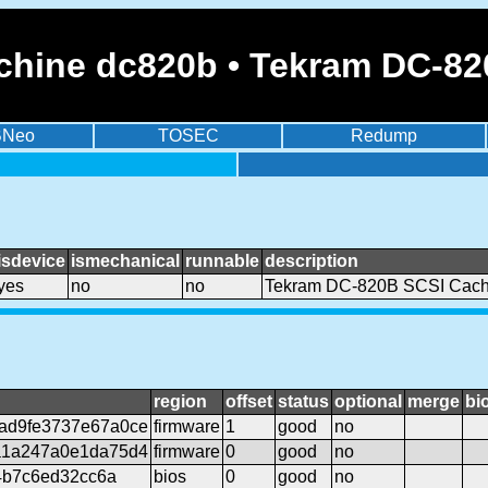
chine dc820b • Tekram DC-82
BNeo
TOSEC
Redump
isdevice
ismechanical
runnable
description
yes
no
no
Tekram DC-820B SCSI Cache
region
offset
status
optional
merge
bi
ad9fe3737e67a0ce
firmware
1
good
no
a1a247a0e1da75d4
firmware
0
good
no
d4b7c6ed32cc6a
bios
0
good
no