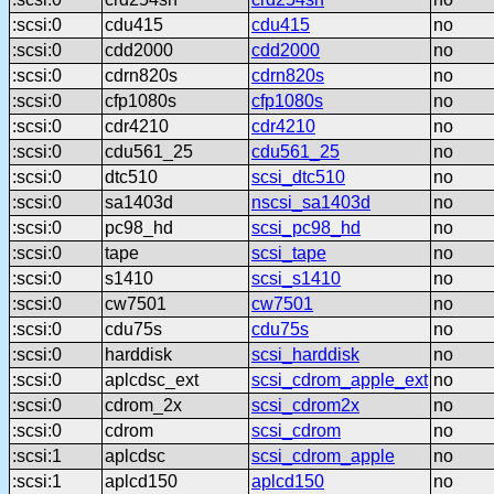
:scsi:0
cdu415
cdu415
no
:scsi:0
cdd2000
cdd2000
no
:scsi:0
cdrn820s
cdrn820s
no
:scsi:0
cfp1080s
cfp1080s
no
:scsi:0
cdr4210
cdr4210
no
:scsi:0
cdu561_25
cdu561_25
no
:scsi:0
dtc510
scsi_dtc510
no
:scsi:0
sa1403d
nscsi_sa1403d
no
:scsi:0
pc98_hd
scsi_pc98_hd
no
:scsi:0
tape
scsi_tape
no
:scsi:0
s1410
scsi_s1410
no
:scsi:0
cw7501
cw7501
no
:scsi:0
cdu75s
cdu75s
no
:scsi:0
harddisk
scsi_harddisk
no
:scsi:0
aplcdsc_ext
scsi_cdrom_apple_ext
no
:scsi:0
cdrom_2x
scsi_cdrom2x
no
:scsi:0
cdrom
scsi_cdrom
no
:scsi:1
aplcdsc
scsi_cdrom_apple
no
:scsi:1
aplcd150
aplcd150
no