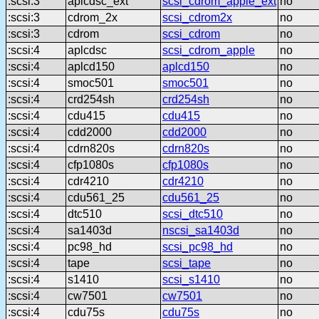
:scsi:3
aplcdsc_ext
scsi_cdrom_apple_ext
no
:scsi:3
cdrom_2x
scsi_cdrom2x
no
:scsi:3
cdrom
scsi_cdrom
no
:scsi:4
aplcdsc
scsi_cdrom_apple
no
:scsi:4
aplcd150
aplcd150
no
:scsi:4
smoc501
smoc501
no
:scsi:4
crd254sh
crd254sh
no
:scsi:4
cdu415
cdu415
no
:scsi:4
cdd2000
cdd2000
no
:scsi:4
cdrn820s
cdrn820s
no
:scsi:4
cfp1080s
cfp1080s
no
:scsi:4
cdr4210
cdr4210
no
:scsi:4
cdu561_25
cdu561_25
no
:scsi:4
dtc510
scsi_dtc510
no
:scsi:4
sa1403d
nscsi_sa1403d
no
:scsi:4
pc98_hd
scsi_pc98_hd
no
:scsi:4
tape
scsi_tape
no
:scsi:4
s1410
scsi_s1410
no
:scsi:4
cw7501
cw7501
no
:scsi:4
cdu75s
cdu75s
no