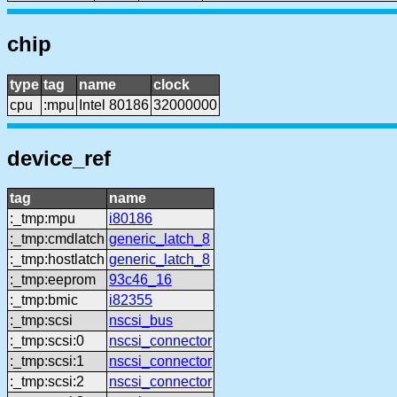
chip
type
tag
name
clock
cpu
:mpu
Intel 80186
32000000
device_ref
tag
name
:_tmp:mpu
i80186
:_tmp:cmdlatch
generic_latch_8
:_tmp:hostlatch
generic_latch_8
:_tmp:eeprom
93c46_16
:_tmp:bmic
i82355
:_tmp:scsi
nscsi_bus
:_tmp:scsi:0
nscsi_connector
:_tmp:scsi:1
nscsi_connector
:_tmp:scsi:2
nscsi_connector