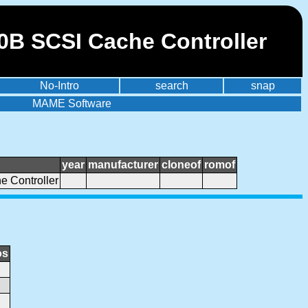
0B SCSI Cache Controller
No-Intro
search
snap
MAME Software
year
manufacturer
cloneof
romof
 Controller
os